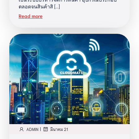
ตลอดจนสินค้าสิ […]
Read more
|
ADMIN
มีนาคม 21