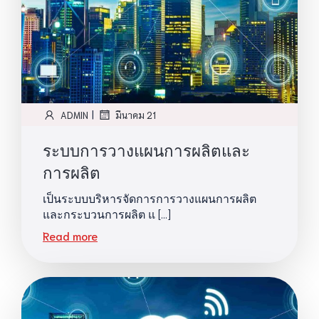
|
ADMIN
มีนาคม 21
ระบบการวางแผนการผลิตและ
การผลิต
เป็นระบบบริหารจัดการการวางแผนการผลิต
และกระบวนการผลิต แ […]
Read more